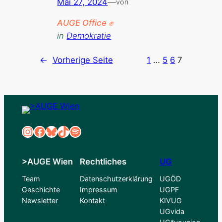
Mai 27, 2024
—
von
AUGE Office ✊
in
Demokratie
←
Vorherige Seite
1
…
5
6
7
Instagram
Facebook
Bluesky
TikTok
Spotify
>AUGE Wien
Rechtliches
UG
Team
Datenschutzerklärung
UGÖD
Geschichte
Impressum
UGPF
Newsletter
Kontakt
KIVUG
UGvida