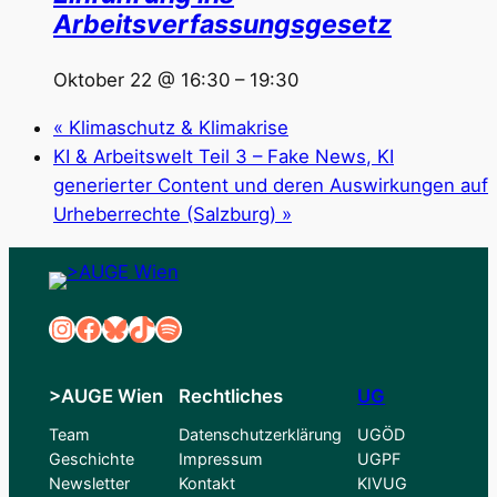
Arbeitsverfassungsgesetz
Oktober 22 @ 16:30
–
19:30
«
Klimaschutz & Klimakrise
KI & Arbeitswelt Teil 3 – Fake News, KI
generierter Content und deren Auswirkungen auf
Urheberrechte (Salzburg)
»
Instagram
Facebook
Bluesky
TikTok
Spotify
>AUGE Wien
Rechtliches
UG
Team
Datenschutzerklärung
UGÖD
Geschichte
Impressum
UGPF
Newsletter
Kontakt
KIVUG