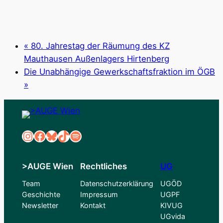
«
80. Jahrestag der Räumung des KZ
Mauthausen Außenlagers Hirtenberg
Die Unabhängige Gewerkschaftsfraktion im ÖGB
»
Instagram
Facebook
Bluesky
TikTok
Spotify
>AUGE Wien
Rechtliches
UG
Team
Datenschutzerklärung
UGÖD
Geschichte
Impressum
UGPF
Newsletter
Kontakt
KIVUG
UGvida