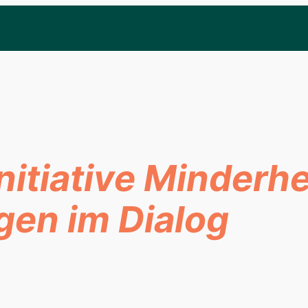
NEWS
TERMINE
THEMEN
WIR IN
SERVIC
itiative Minderhe
gen im Dialog