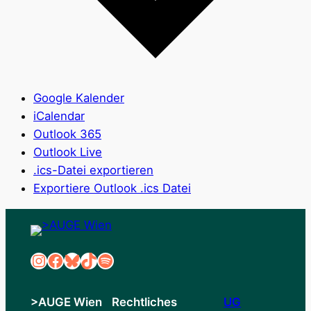
Google Kalender
iCalendar
Outlook 365
Outlook Live
.ics-Datei exportieren
Exportiere Outlook .ics Datei
Instagram
Facebook
Bluesky
TikTok
Spotify
>AUGE Wien
Rechtliches
UG