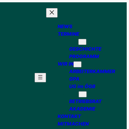
NEWS
TERMINE
THEMEN
GESCHICHTE
PROGRAMM
WIR IN
ARBEITERKAMMER
GPA
UG im ÖGB
SERVICE
BETRIEBSRAT
AKADEMIE
KONTAKT
MITMACHEN