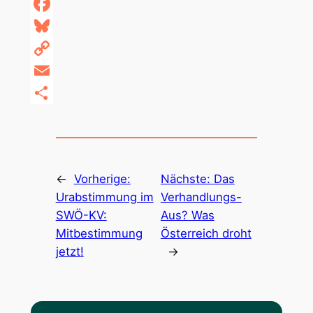
WhatsApp
Facebook
Bluesky
Copy
Link
Email
Teilen
←
Vorherige:
Nächste:
Das
Urabstimmung im
Verhandlungs-
SWÖ-KV:
Aus? Was
Mitbestimmung
Österreich droht
jetzt!
→