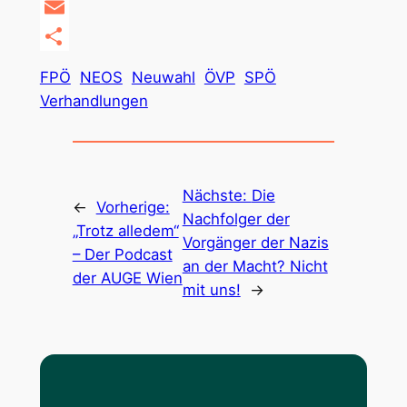
Copy
Link
Email
Teilen
FPÖ
NEOS
Neuwahl
ÖVP
SPÖ
Verhandlungen
Nächste:
Die
←
Vorherige:
Nachfolger der
„Trotz alledem“
Vorgänger der Nazis
– Der Podcast
an der Macht? Nicht
der AUGE Wien
mit uns!
→